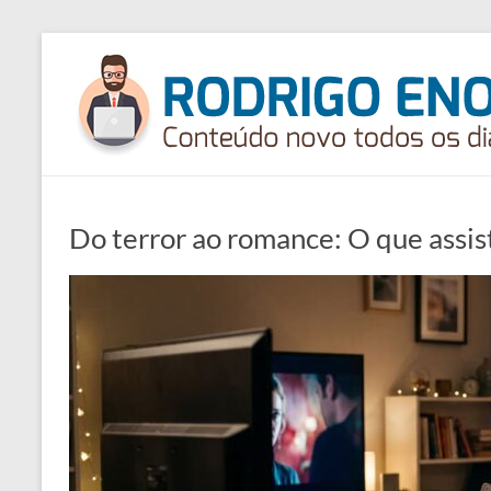
Pular
para
Rodrigoenok
o
conteúdo
Blog
Rodrigo
Enok
Do terror ao romance: O que assi