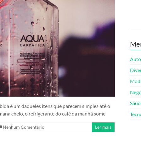
Me
Auto
Dive
Moda
Negó
Saúd
ida é um daqueles itens que parecem simples até o
emana cheio, o refrigerante do café da manhã some
Tecn
Nenhum Comentário
Ler mais