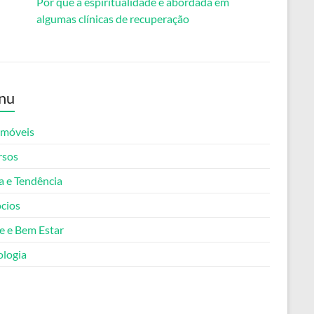
Por que a espiritualidade é abordada em
algumas clínicas de recuperação
nu
móveis
rsos
 e Tendência
cios
e e Bem Estar
ologia