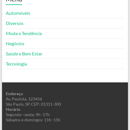
Automóveis
Diversos
Moda e Tendência
Negócios
Saúde e Bem Estar
Tecnologia
Endereço
Av. Paulista, 123456
São Paulo, SP, CEP: 01311-300
Horário
Segunda—sexta: 9h–17h
Sábados e domingos: 11h–15h