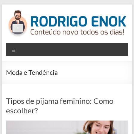
Pular
para
o
conteúdo
Rodrigoenok
Menu
Blog
Rodrigo
Enok
Moda e Tendência
Tipos de pijama feminino: Como
escolher?