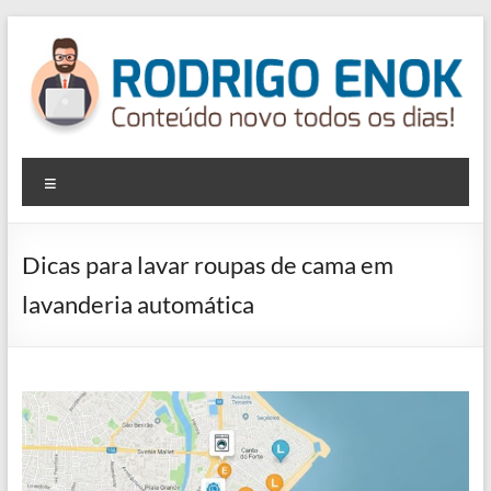
Pular
para
o
conteúdo
Rodrigoenok
Menu
Blog
Rodrigo
Enok
Dicas para lavar roupas de cama em
lavanderia automática